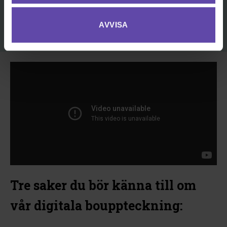
GÖR VÅRT TEST
AVVISA
Tre saker du bör känna till om
vår digitala bouppteckning: