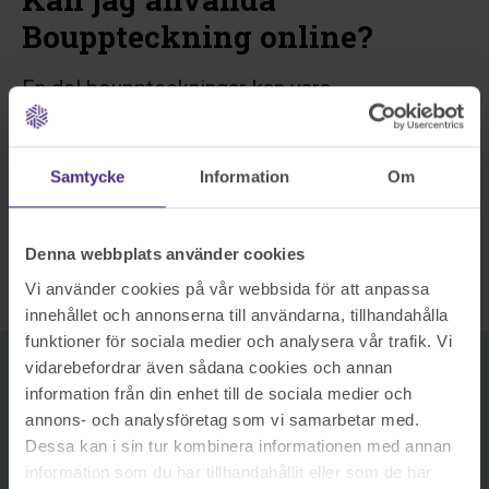
Bouppteckning online?
En del bouppteckningar kan vara
komplicerade. Då kan ni behöva ta hjälp av en
jurist. Kolla igenom punktlistan eller gör vårt
Samtycke
Information
Om
test nedan för att se om du kan använda
Bouppteckning online – eller om du behöver
Denna webbplats använder cookies
ta hjälp av en jurist.
Vi använder cookies på vår webbsida för att anpassa
innehållet och annonserna till användarna, tillhandahålla
funktioner för sociala medier och analysera vår trafik. Vi
vidarebefordrar även sådana cookies och annan
För att göra en bouppteckning
information från din enhet till de sociala medier och
annons- och analysföretag som vi samarbetar med.
online måste:
Dessa kan i sin tur kombinera informationen med annan
information som du har tillhandahållit eller som de har