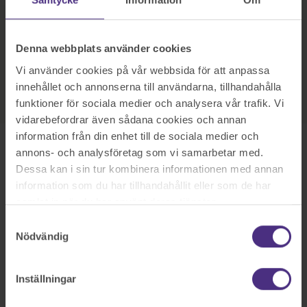
Våra tilläggstjänster
För att göra det ännu enklare erbjuder vi även hjälp med
förrättningsmötet samt granskning av bouppteckningen.
Denna webbplats använder cookies
Läs mer om hur våra tilläggstjänster kan underlätta för
Vi använder cookies på vår webbsida för att anpassa
dig i vår
.
information om tilläggstjänster
innehållet och annonserna till användarna, tillhandahålla
funktioner för sociala medier och analysera vår trafik. Vi
vidarebefordrar även sådana cookies och annan
information från din enhet till de sociala medier och
annons- och analysföretag som vi samarbetar med.
Dessa kan i sin tur kombinera informationen med annan
information som du har tillhandahållit eller som de har
samlat in när du har använt deras tjänster.
Samtyckesval
Nödvändig
Inställningar