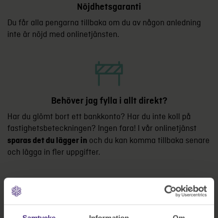
Nöjdhetsgaranti
Du får alla pengarna tillbaka om du av någon anledning
inte är nöjd med onlinetjänsten.
Behöver jag fylla i allt direkt?
Har du glömt bort ett bankkonto? Har du inte koll på
fastighetsbeteckningen? Ingen fara! I vår onlinetjänst
och du kan komma tillbaka senare
sparas det du lägger in
och lägga in fler uppgifter.
Samtycke
Information
Om