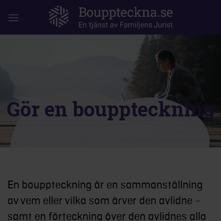
Hoppa
till
innehållet
Gör en bouppteckning
En bouppteckning är en sammanställning
av vem eller vilka som ärver den avlidne –
samt en förteckning över den avlidnes alla