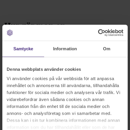
Hur gör man en
bouppteckning online?
Börja med att plocka fram det underlag som
Samtycke
Information
Om
styrker den avlidnes och de efterlevandes
tillgångar, skulder och försäkringar. Sätt dig
Denna webbplats använder cookies
framför datorn och fyll i formuläret.
Vi använder cookies på vår webbsida för att anpassa
innehållet och annonserna till användarna, tillhandahålla
Tänk på att du inte behöver göra klart
funktioner för sociala medier och analysera vår trafik. Vi
bouppteckningen på en gång, allt du fyller i
vidarebefordrar även sådana cookies och annan
sparas under din profil. Du kan enkelt
information från din enhet till de sociala medier och
fortsätta med bouppteckningen vid ett
annons- och analysföretag som vi samarbetar med.
senare tillfälle.
Dessa kan i sin tur kombinera informationen med annan
information som du har tillhandahållit eller som de har