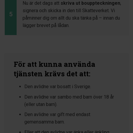
Nu är det dags att
skriva ut bouppteckningen
,
signera och skicka in den till Skatteverket. Vi
5
påminner dig om allt du ska tänka på – innan du
lägger brevet på lådan.
För att kunna använda
tjänsten krävs det att:
Den avlidne var bosatt i Sverige.
Den avlidne var sambo med barn över 18 år
(eller utan barn).
Den avlidne var gift med endast
gemensamma barn.
Eller att den avlidne var änka eller änkling