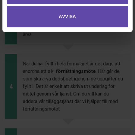
Med hjälp av vårt formulär fyller du i de
AVVISA
uppgifter som behövs om den avlidne,
3
efterlevande och om det finns andra som ska
ärva.
När du har fyllt i hela formuläret är det dags att
anordna ett s.k.
förrättningsmöte
. Här går de
som ska ärva dödsboet igenom de uppgifter du
4
fyllt i. Det är enkelt att skriva ut underlag för
mötet genom vår tjänst. Om du vill kan du
addera vår tilläggstjänst där vi hjälper till med
förrättningsmötet.